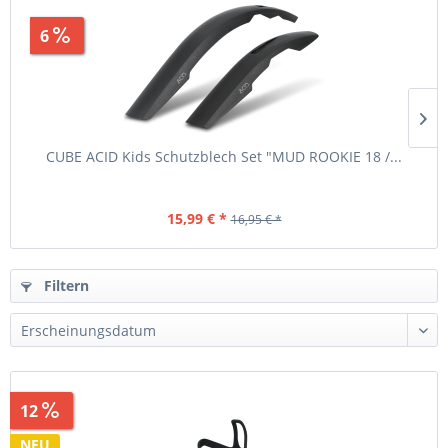
6
Sparen
0,96 €
CUBE ACID Kids Schutzblech Set "MUD ROOKIE 18 /...
15,99 € *
16,95 € *
Filtern
12
Sparen
1,96 €
NEU