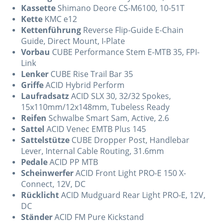
Kassette
Shimano Deore CS-M6100, 10-51T
Kette
KMC e12
Kettenführung
Reverse Flip-Guide E-Chain
Guide, Direct Mount, I-Plate
Vorbau
CUBE Performance Stem E-MTB 35, FPI-
Link
Lenker
CUBE Rise Trail Bar 35
Griffe
ACID Hybrid Perform
Laufradsatz
ACID SLX 30, 32/32 Spokes,
15x110mm/12x148mm, Tubeless Ready
Reifen
Schwalbe Smart Sam, Active, 2.6
Sattel
ACID Venec EMTB Plus 145
Sattelstütze
CUBE Dropper Post, Handlebar
Lever, Internal Cable Routing, 31.6mm
Pedale
ACID PP MTB
Scheinwerfer
ACID Front Light PRO-E 150 X-
Connect, 12V, DC
Rücklicht
ACID Mudguard Rear Light PRO-E, 12V,
DC
Ständer
ACID FM Pure Kickstand