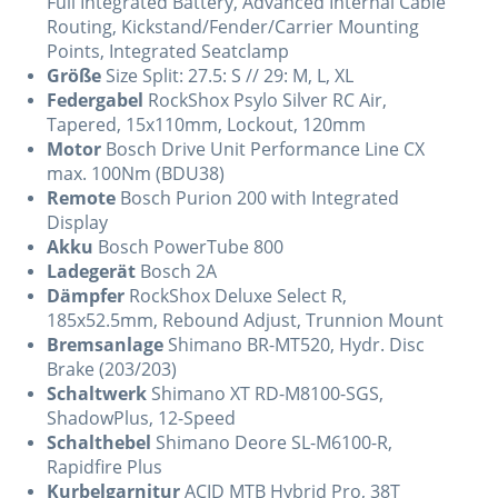
Full Integrated Battery, Advanced Internal Cable
Routing, Kickstand/Fender/Carrier Mounting
Points, Integrated Seatclamp
Größe
Size Split: 27.5: S // 29: M, L, XL
Federgabel
RockShox Psylo Silver RC Air,
Tapered, 15x110mm, Lockout, 120mm
Motor
Bosch Drive Unit Performance Line CX
max. 100Nm (BDU38)
Remote
Bosch Purion 200 with Integrated
Display
Akku
Bosch PowerTube 800
Ladegerät
Bosch 2A
Dämpfer
RockShox Deluxe Select R,
185x52.5mm, Rebound Adjust, Trunnion Mount
Bremsanlage
Shimano BR-MT520, Hydr. Disc
Brake (203/203)
Schaltwerk
Shimano XT RD-M8100-SGS,
ShadowPlus, 12-Speed
Schalthebel
Shimano Deore SL-M6100-R,
Rapidfire Plus
Kurbelgarnitur
ACID MTB Hybrid Pro, 38T