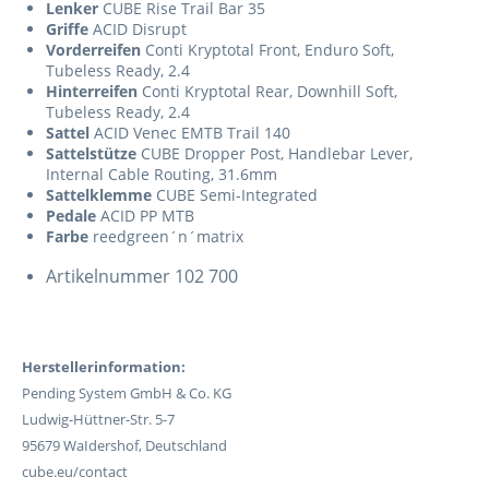
Lenker
CUBE Rise Trail Bar 35
Griffe
ACID Disrupt
Vorderreifen
Conti Kryptotal Front, Enduro Soft,
Tubeless Ready, 2.4
Hinterreifen
Conti Kryptotal Rear, Downhill Soft,
Tubeless Ready, 2.4
Sattel
ACID Venec EMTB Trail 140
Sattelstütze
CUBE Dropper Post, Handlebar Lever,
Internal Cable Routing, 31.6mm
Sattelklemme
CUBE Semi-Integrated
Pedale
ACID PP MTB
Farbe
reedgreen´n´matrix
Artikelnummer
102 700
Herstellerinformation:
Pending System GmbH & Co. KG
Ludwig-Hüttner-Str. 5-7
95679 WaIdershof, Deutschland
cube.eu/contact