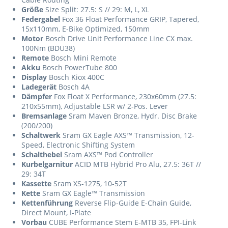
Größe
Size Split: 27.5: S // 29: M, L, XL
Federgabel
Fox 36 Float Performance GRIP, Tapered,
15x110mm, E-Bike Optimized, 150mm
Motor
Bosch Drive Unit Performance Line CX max.
100Nm (BDU38)
Remote
Bosch Mini Remote
Akku
Bosch PowerTube 800
Display
Bosch Kiox 400C
Ladegerät
Bosch 4A
Dämpfer
Fox Float X Performance, 230x60mm (27.5:
210x55mm), Adjustable LSR w/ 2-Pos. Lever
Bremsanlage
Sram Maven Bronze, Hydr. Disc Brake
(200/200)
Schaltwerk
Sram GX Eagle AXS™ Transmission, 12-
Speed, Electronic Shifting System
Schalthebel
Sram AXS™ Pod Controller
Kurbelgarnitur
ACID MTB Hybrid Pro Alu, 27.5: 36T //
29: 34T
Kassette
Sram XS-1275, 10-52T
Kette
Sram GX Eagle™ Transmission
Kettenführung
Reverse Flip-Guide E-Chain Guide,
Direct Mount, I-Plate
Vorbau
CUBE Performance Stem E-MTB 35, FPI-Link