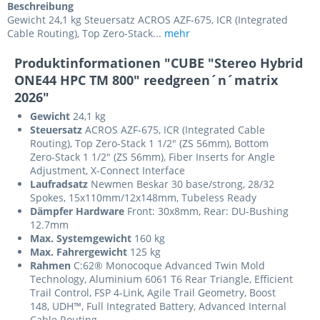
Beschreibung
Gewicht 24,1 kg Steuersatz ACROS AZF-675, ICR (Integrated
Cable Routing), Top Zero-Stack...
mehr
Produktinformationen "CUBE "Stereo Hybrid
ONE44 HPC TM 800" reedgreen´n´matrix
2026"
Gewicht
24,1 kg
Steuersatz
ACROS AZF-675, ICR (Integrated Cable
Routing), Top Zero-Stack 1 1/2" (ZS 56mm), Bottom
Zero-Stack 1 1/2" (ZS 56mm), Fiber Inserts for Angle
Adjustment, X-Connect Interface
Laufradsatz
Newmen Beskar 30 base/strong, 28/32
Spokes, 15x110mm/12x148mm, Tubeless Ready
Dämpfer Hardware
Front: 30x8mm, Rear: DU-Bushing
12.7mm
Max. Systemgewicht
160 kg
Max. Fahrergewicht
125 kg
Rahmen
C:62® Monocoque Advanced Twin Mold
Technology, Aluminium 6061 T6 Rear Triangle, Efficient
Trail Control, FSP 4-Link, Agile Trail Geometry, Boost
148, UDH™, Full Integrated Battery, Advanced Internal
Cable Routing