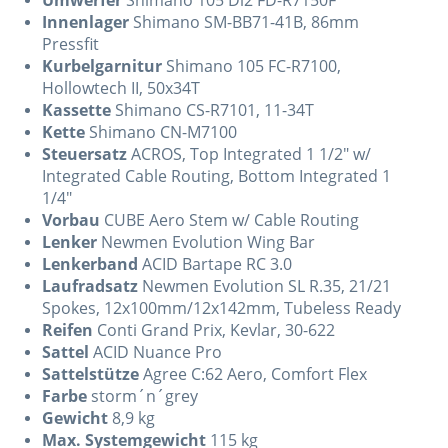
Umwerfer
Shimano 105 Di2 FD-R7150F
Innenlager
Shimano SM-BB71-41B, 86mm
Pressfit
Kurbelgarnitur
Shimano 105 FC-R7100,
Hollowtech II, 50x34T
Kassette
Shimano CS-R7101, 11-34T
Kette
Shimano CN-M7100
Steuersatz
ACROS, Top Integrated 1 1/2" w/
Integrated Cable Routing, Bottom Integrated 1
1/4"
Vorbau
CUBE Aero Stem w/ Cable Routing
Lenker
Newmen Evolution Wing Bar
Lenkerband
ACID Bartape RC 3.0
Laufradsatz
Newmen Evolution SL R.35, 21/21
Spokes, 12x100mm/12x142mm, Tubeless Ready
Reifen
Conti Grand Prix, Kevlar, 30-622
Sattel
ACID Nuance Pro
Sattelstütze
Agree C:62 Aero, Comfort Flex
Farbe
storm´n´grey
Gewicht
8,9 kg
Max. Systemgewicht
115 kg