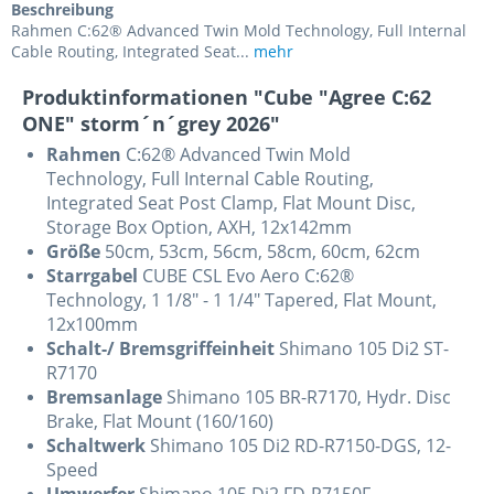
Beschreibung
Rahmen C:62® Advanced Twin Mold Technology, Full Internal
Cable Routing, Integrated Seat...
mehr
Produktinformationen "Cube "Agree C:62
ONE" storm´n´grey 2026"
Rahmen
C:62® Advanced Twin Mold
Technology, Full Internal Cable Routing,
Integrated Seat Post Clamp, Flat Mount Disc,
Storage Box Option, AXH, 12x142mm
Größe
50cm, 53cm, 56cm, 58cm, 60cm, 62cm
Starrgabel
CUBE CSL Evo Aero C:62®
Technology, 1 1/8" - 1 1/4" Tapered, Flat Mount,
12x100mm
Schalt-/ Bremsgriffeinheit
Shimano 105 Di2 ST-
R7170
Bremsanlage
Shimano 105 BR-R7170, Hydr. Disc
Brake, Flat Mount (160/160)
Schaltwerk
Shimano 105 Di2 RD-R7150-DGS, 12-
Speed